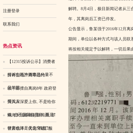
解聘。8月4日，极目新闻记者从
注册登录
年，其离岗后工资已停发。
联系我们
公告显示，鲁某强于2016年12
期间，单位以各种方式与该人员联系
热点资讯
将按相关规定予以解聘，一切后果
【12315投诉公示】消费者
投诉山西汾酒商品分量不
持有型地产商零违约
足问题
镇干部擅自离岗8年 政府登
报找人
男人深深爱上你, 不是给你
钱, 也不是陪你逛街, 而是“
南海大战略崛起新局面, 菲
律宾也许是天选突破口!
甘肃临泽：优化“四度”服